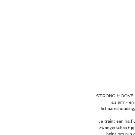
STRONG MOOVE is ee
als arm- en 
lichaamshouding, 
Je traint een half
zwangerschap): jij
helpt om pijn