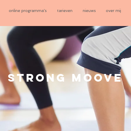
online programma's
tarieven
nieuws
over mij
STRONG MOOVE