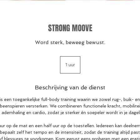
STRONG MOOVE
Word sterk, beweeg bewust.
1 uur
1
u
u
Beschrijving van de dienst
n toegankelijke full-body training waarin we zowel rug-, buik- en
beenspieren versterken. We combineren functionele kracht, mobiliteit,
ademhaling en cardio, zodat je sterker én soepeler wordt in je dagel
 uur op de mat en een half uur op de toestellen. Iedereen kan deelne
 bepaalt zelf het tempo en de intensiteit, zodat de training altijd past
 of blessures te voorkomen. Kom gerust eens proberen met een gratis